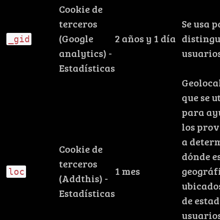
Cookie de
terceros
Se usa 
(Google
2 años y 1 día
distingu
_gid
analytics) -
usuario
Estadísticas
Geoloca
que se u
para ay
los pro
a deter
Cookie de
dónde e
terceros
1 mes
geográf
loc
(Addthis) -
ubicados
Estadísticas
de estad
usuario