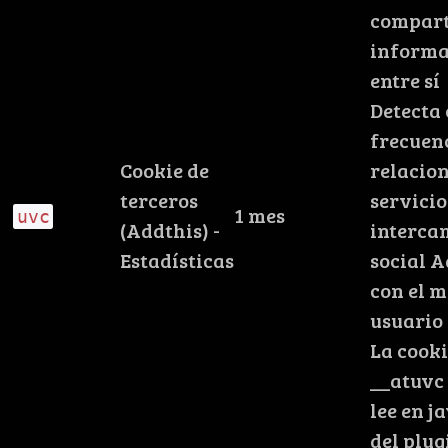
compar
informa
entre sí
Detecta
frecuenc
Cookie de
relacion
terceros
servicio
1 mes
uvc
(Addthis) -
interca
Estadísticas
social 
con el 
usuario
La cook
__atuvc 
lee en j
del plug