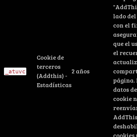
"AddThis
lado del
con el f
asegura
que el u
el recue
Cookie de
actualiz
terceros
2 años
compart
_atuvc
(Addthis) -
página. 
Estadísticas
datos de
cookie n
reenvía
AddThis
deshabil
cookies