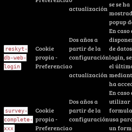
se se ha
actualización
mostrad
popup de
En caso 
Dos años a
dispone
Cookie
partir de la
de datos
reskyt-
propia -
configuración
login, s
db-web-
Preferencia
o
el últim
login
actualización
mediant
ha acce
En caso 
Dos años a
utilizar
Cookie
partir de la
formula
survey-
propia -
configuración
usa para
complete-
Preferencia
o
un form
xxx