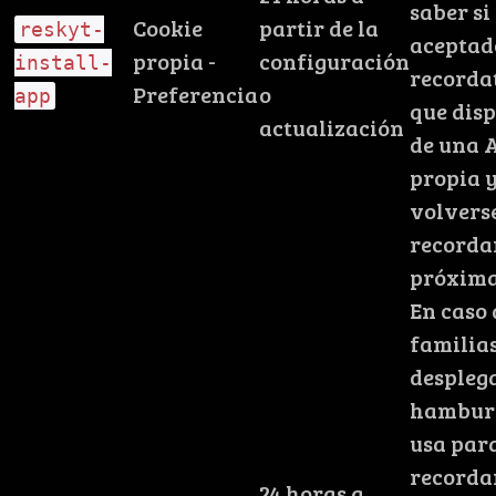
saber si
Cookie
partir de la
reskyt-
aceptad
propia -
configuración
install-
recorda
Preferencia
o
app
que dis
actualización
de una 
propia 
volvers
recorda
próxima
En caso 
familias
despleg
hamburg
usa par
recorda
24 horas a