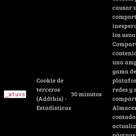
causar 
compor
inesper
los usua
Compar
conteni
una amp
gama d
Cookie de
platafo
terceros
redes y 
30 minutos
_atuvs
(Addthis) -
compart
Estadísticas
Almace
contado
actuali
páginas