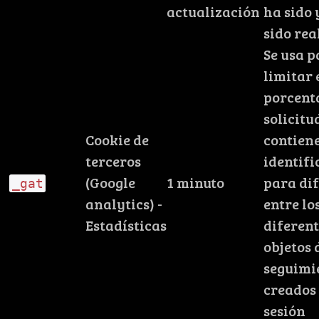
actualización
ha sido 
sido rea
Se usa 
limitar 
porcent
solicitu
Cookie de
contien
terceros
identif
(Google
1 minuto
para di
_gat
analytics) -
entre lo
Estadísticas
diferent
objetos 
seguimi
creados 
sesión