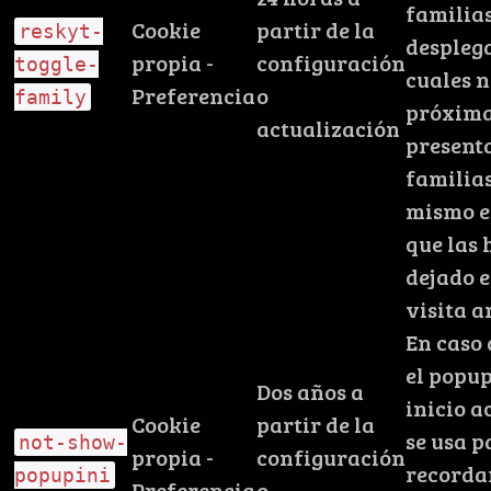
familias
Cookie
partir de la
reskyt-
despleg
propia -
configuración
toggle-
cuales n
Preferencia
o
family
próxima
actualización
presenta
familias
mismo e
que las 
dejado e
visita a
En caso 
el popup
Dos años a
inicio a
Cookie
partir de la
se usa p
not-show-
propia -
configuración
recorda
popupini
Preferencia
o