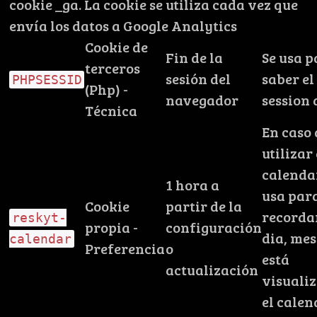
cookie _ga. La cookie se utiliza cada vez que
envía los datos a Google Analytics
Cookie de
Fin de la
Se usa 
terceros
sesión del
saber el
PHPSESSID
(Php) -
navegador
session 
Técnica
En caso 
utilizar 
calenda
1 hora a
usa par
Cookie
partir de la
recorda
reskyt-
propia -
configuración
dia, mes
calendar
Preferencia
o
está
actualización
visuali
el calen