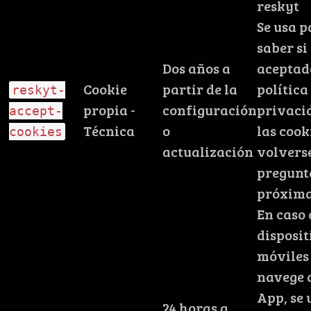
reskyt
Se usa 
saber si
Dos años a
aceptado
Cookie
partir de la
política
reskyt-
propia -
configuración
privaci
accept-
Técnica
o
las cook
cookies
actualización
volvers
pregunt
próxima
En caso 
disposit
móviles
navege d
App, se 
24 horas a