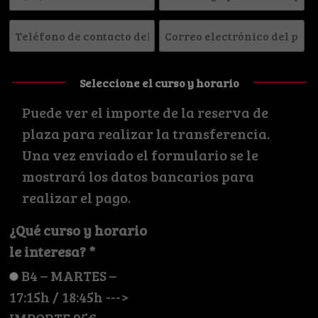
nacimiento
y
*
Teléfono
Correo
*
apellidos
de
electrónico
del
contacto
del
padre/madre
Seleccione el curso y horario
del
padre/madre
o
Puede ver el importe de la reserva de
padre/madre
o
tutor/a
plaza para realizar la transferencia.
o
tutor/a
*
Una vez enviado el formulario se le
tutor/a
*
mostrará los datos bancarios para
*
realizar el pago.
¿Qué curso y horario
le interesa? *
B4 – MARTES –
17:15h / 18:45h --->
IMPORTE 95€