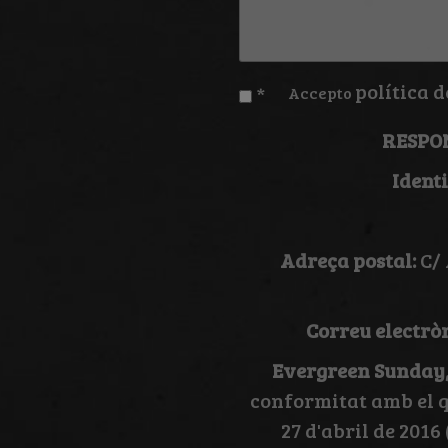
política d
*
Accepto
RESPO
Ident
Adreça postal:
C/ 
Correu electròn
Evergreen Sunday,
conformitat amb el q
27 d'abril de 2016