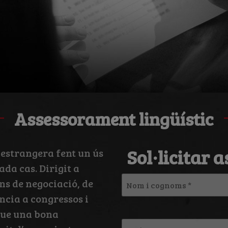
Assessorament lingüístic
Sol·licitar 
 estrangera fent un ús
da cas. Dirigit a
Nom
ns de negociació, de
i
ència a congressos i
cognoms
 que una bona
Telèfon
*