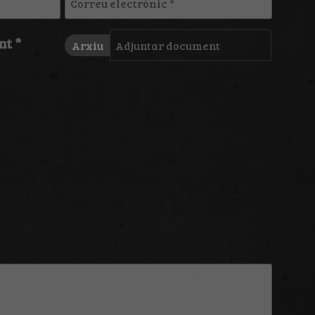
electrònic
*
Adjuntar
nt *
Arxiu
document