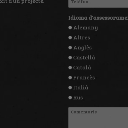
it d’un projecte.
Idioma d'assessorame
Alemany
Altres
Anglès
Castellà
Català
Francès
Italià
Rus
Comentaris