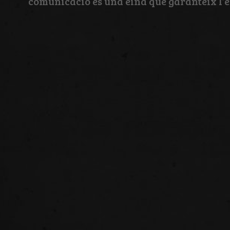
comunicació és una eina que garanteix l’èx