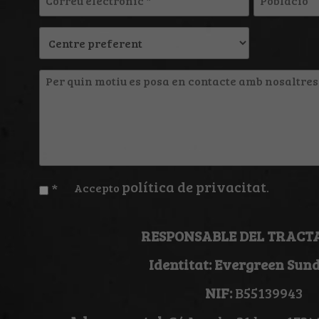
*
electrònic
*
Per
quin
motiu
es
posa
en
política de privacitat
*
Accepto
.
contacte
amb
RESPONSABLE DEL TRACT
nosaltres?
Identitat: Evergreen Sund
*
NIF:
B55139943