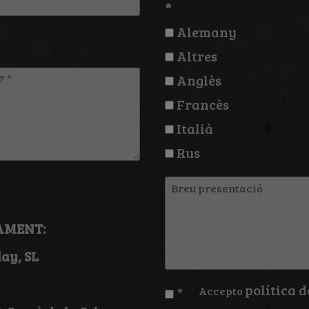
*
Alemany
Altres
Anglès
Francès
Italià
Rus
Breu
presentació
AMENT:
ay, SL
política d
*
Accepto