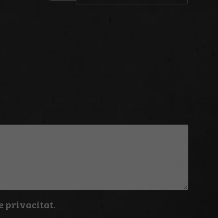
CV
e privacitat
.