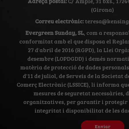
Adreça postal:
C/ Ample, 31 bxs., 1724
(Girona)
Correu electrònic:
teresa@kensing
Evergreen Sunday, SL
, com a responsa
conformitat amb el que disposa el Regla
27 d'abril de 2016 (RGPD), la Llei Orgà
desembre (LOPDGDD) i demés normativ
matèria de protecció de dades personals, 
d'11 de juliol, de Serveis de la Societat 
Comerç Electrònic (LSSICE), li informa qu
mesures de seguretat necessàries, d
organitzatives, per garantir i protegir 
integritat i disponibilitat de les d
Enviar