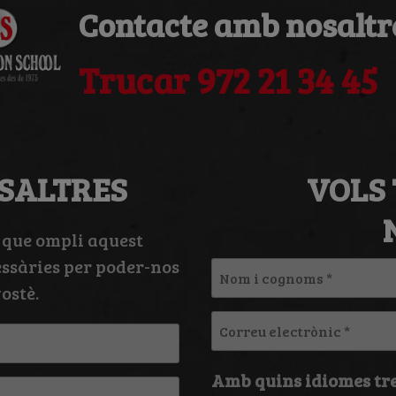
Contacte amb nosaltr
Trucar 972 21 34 45
SALTRES
VOLS
 que ompli aquest
essàries per poder-nos
Nom
ostè.
i
cognoms
Correu
*
electrònic
*
Amb quins idiomes tre