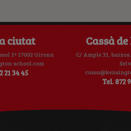
a ciutat
Cassà de 
esol 1ª 17002 Girona
C/ Ample 31, baixos.
gton-school.com
Sel
2 21 34 45
cassa@kensingt
Tel. 872 