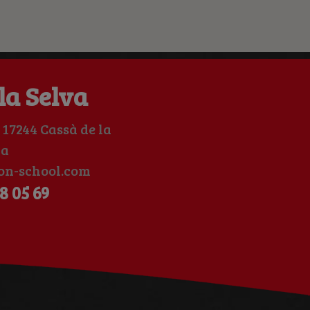
la Selva
 17244 Cassà de la
va
on-school.com
98 05 69