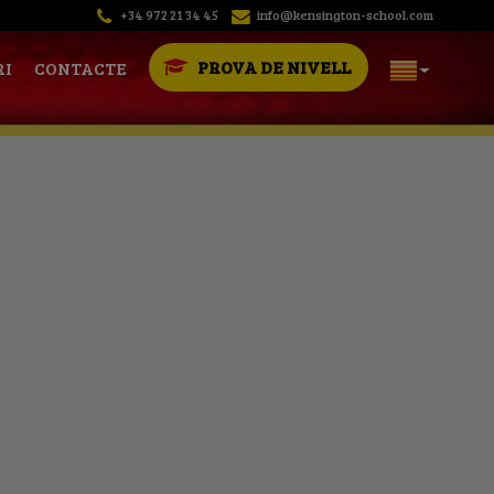
+34 972 21 34 45
info@kensington-school.com
PROVA DE NIVELL
RI
CONTACTE