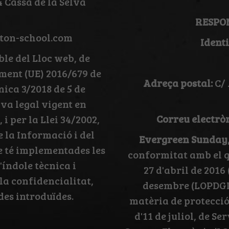
4 Cassà de la Selva
RESPO
ton-school.com
Ident
ble del Lloc web, de
ment (UE) 2016/679 de
Adreça postal:
C/ 
nica 3/2018 de 5 de
a legal vigent en
Correu electròn
i per la Llei 34/2002,
de la Informació i del
Evergreen Sunday,
e té implementades les
conformitat amb el q
'índole tècnica i
27 d'abril de 2016
la confidencialitat,
desembre (LOPDGD
ades introduïdes.
matèria de protecció 
d'11 de juliol, de Se