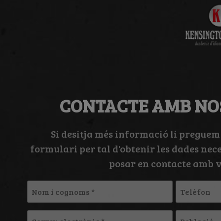
CONTACTE AMB NO
Si desitja més informació li preguem
formulari per tal d'obtenir les dades nec
posar en contacte amb v
Nom
Telèfon
i
cognoms
Correu
Població